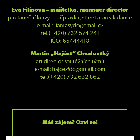
Eva Filipová – majitelka, manager director
O NÁS
pro taneční kurzy – přípravka, street a break dance
e-mail: fantasydc@email.cz
SUMMER CAMP 2026
tel.(+420) 732 574 241
IČO: 65444418
ÚSPĚCHY
Martin „Hajčes“ Chvalovský
art director soutěžních týmů
AKTUALITY
e-mail: hajcesfdc@gmail.com
tel.(+420) 732 632 862
GALERIE
KURZY
SOUTĚŽNÍ TÝMY
Máš zájem? Ozvi se!
KONTAKT