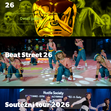
26
Detail galerie
Beat Street 26
Detail galerie
Soutěžní tour 2026