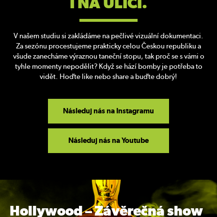
I NA ULICI.
O NÁS
V našem studiu si zakládáme na pečlivé vizuální dokumentaci.
SUMMER CAMP 2026
Za sezónu procestujeme prakticky celou Českou republiku a
všude zanecháme výraznou taneční stopu, tak proč se s vámi o
ÚSPĚCHY
tyhle momenty nepodělit? Když se hází bomby je potřeba to
vidět. Hoďte like nebo share a buďte dobrý!
AKTUALITY
Následuj nás na Instagramu
GALERIE
Následuj nás na Youtube
KURZY
SOUTĚŽNÍ TÝMY
KONTAKT
Hollywood – Závěrečná show