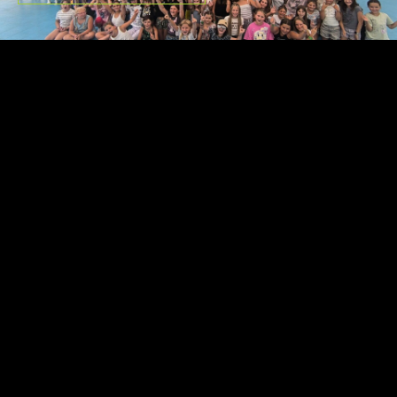
1
2
3
4
5
...
»
Copyright ©2026 Fantasy DC
Design by
Jan Filip
& code by
drdek.cz